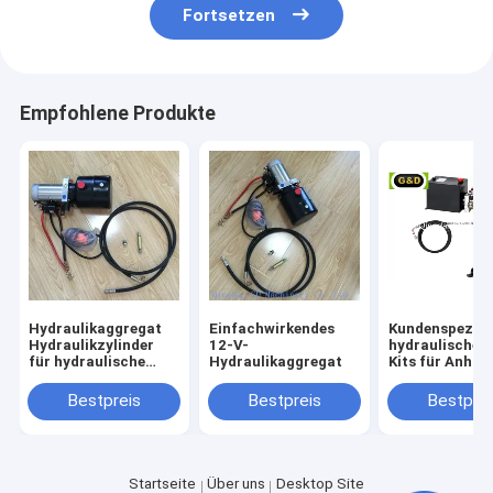
Fortsetzen
Empfohlene Produkte
Hydraulikaggregat
Einfachwirkendes
Kundenspezifi
Hydraulikzylinder
12-V-
hydraulische K
für hydraulische
Hydraulikaggregat
Kits für Anhän
Kippanhänger
und Utes
Bestpreis
Bestpreis
Bestprei
Startseite
Über uns
Desktop Site